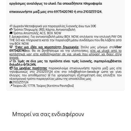
εργάσιμες αναλόγως το υλικό. Για οποιαδήποτε πληροφορία
επικοινωνήστε μαζί μας στο 6975420740 ή στο 2103255124.
🦥 Δωρεάν Μεταφορικά για παραγγελίες λιανικής άνω των 30€
💳 Τρόποι Πληρωμής: IRIS, Κάρτα, Αντικαταβολή
🚚 Τρόποι Αποστολής: ACS, BOX NOW
❗ Διευκρινίσεις: Για αντικαταβολή μέσω BOX NOW, επιλέγετε την επιλογή PAY ON
THE GO και πληρώνετε κατά την παραλαβή μέσω συνδέσμου που θα λάβετε από
την BOX NOW.
💡
Έχεις μια ιδέα για χειροποίητη δημιουργία;
Στείλε μας μήνυμα στο
Viber
6975420740
και θα σε βοηθήσουμε να την υλοποιήσεις,
είτε με υλικά από το
κατάστημά μας είτε καθοδηγώντας σε για υλικά που μπορείς να βρεις στην
αγορά.
✅Οι τιμές σε όλα μας τα προϊόντα είναι τιμές λιανικής, συμπεριλαμβάνεται
δηλαδή ο ΦΠΑ 24%.
📦
Για μεγάλες ποσότητες
παρακαλούμε επικοινωνήστε πρώτα μαζί μας είτε
τηλεφωνικώς στο 2103255124 είτε στο info@fashion-beads.gr ώστε να γίνει
έλεγχος του αποθέματος!🛒Για γρηγορότερη εξυπηρέτησή σας επιλέξτε τον
ηλεκτρονικό τρόπο παραγγελίας μέσω της ιστοσελίδας μας.
☎️2103255124
📍Ταύρου 20, 17778, Ταύρος [Κατόπιν Ραντεβού]
Μπορεί να σας ενδιαφέρουν