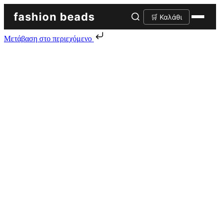
fashion beads
🛒 Καλάθι
Μετάβαση στο περιεχόμενο
Skip to content
Αρχική σελίδα
/
Χάντρες
/
Γυάλινες χάντρες
/ Γυάλινοι κώνοι
Τσεχίας
Προϊόντα
Προβολή όλων των 10 αποτελεσμάτων