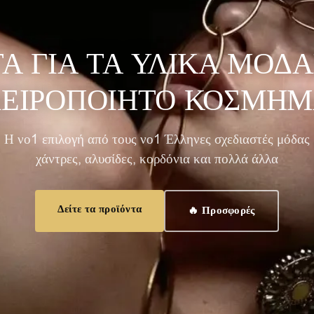
Α ΓΙΑ ΤΑ ΥΛΙΚΆ ΜΌΔΑ
ΕΙΡΟΠΟΊΗΤΟ ΚΌΣΜΗ
Η νο1 επιλογή από τους νο1 Έλληνες σχεδιαστές μόδας
χάντρες, αλυσίδες, κορδόνια και πολλά άλλα
Δείτε τα προϊόντα
🔥 Προσφορές