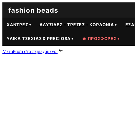
fashion beads
ΧΆΝΤΡΕΣ
ΑΛΥΣΊΔΕΣ - ΤΡΈΣΕΣ - ΚΟΡΔΌΝΙΑ
ΕΞΑ
ΥΛΙΚΆ ΤΣΕΧΊΑΣ & PRECIOSA
🔥 ΠΡΟΣΦΟΡΕΣ
Μετάβαση στο περιεχόμενο
Skip to content
Χάντρες Preciosa Τύπου Κομπολογιού 6mm Τρύπα:3m
0.90
€
Χάντρες Preciosa Τύπου Κομπολογιού 6mm Τρύπα:3mm Σιέλ | 50 τ
Προσθήκη στο καλάθι
Γυάλινες χάντρες Preciosa υψηλής ποιότητας τύπου κομπολογιού μ
Ενημέρωση - Αύγουστος 2026