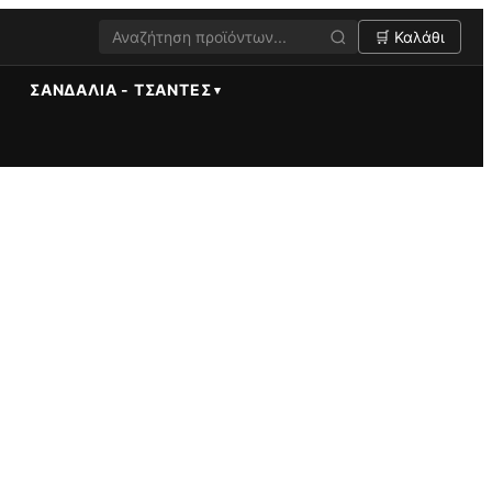
🛒 Καλάθι
ΣΑΝΔΆΛΙΑ - ΤΣΆΝΤΕΣ
50 τεμάχια. Χρώμα: Σιέλ