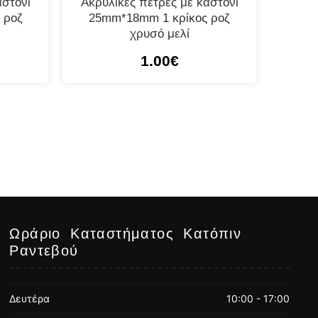
αστόνι
Ακρυλικές πέτρες με καστόνι
 ροζ
25mm*18mm 1 κρίκος ροζ
χρυσό μελί
1.00
€
Ωράριο Καταστήματος Κατόπιν
Ραντεβού
Δευτέρα
10:00 - 17:00