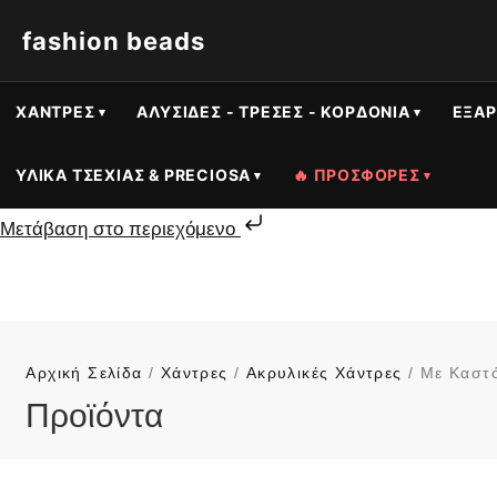
fashion beads
ΧΆΝΤΡΕΣ
ΑΛΥΣΊΔΕΣ - ΤΡΈΣΕΣ - ΚΟΡΔΌΝΙΑ
ΕΞΑΡ
ΥΛΙΚΆ ΤΣΕΧΊΑΣ & PRECIOSA
🔥 ΠΡΟΣΦΟΡΕΣ
Μετάβαση στο περιεχόμενο
Αρχική Σελίδα
/
Χάντρες
/
Ακρυλικές Χάντρες
/ Με Καστό
Προϊόντα