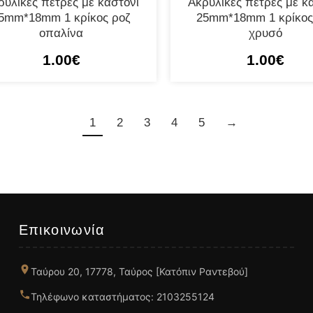
ρυλικές πέτρες με καστόνι
Ακρυλικές πέτρες με κ
5mm*18mm 1 κρίκος ροζ
25mm*18mm 1 κρίκος
οπαλίνα
χρυσό
1.00
€
1.00
€
1
2
3
4
5
→
Επικοινωνία
Ταύρου 20, 17778, Ταύρος [Κατόπιν Ραντεβού]
Τηλέφωνο καταστήματος: 2103255124