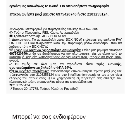
εργάσιμες αναλόγως το υλικό. Για οποιαδήποτε πληροφορία
επικοινωνήστε μαζί μας στο 6975420740 ή στο 2103255124.
🦥 Δωρεάν Μεταφορικά για παραγγελίες λιανικής άνω των 30€
💳 Τρόποι Πληρωμής: IRIS, Κάρτα, Αντικαταβολή
🚚 Τρόποι Αποστολής: ACS, BOX NOW
❗ Διευκρινίσεις: Για αντικαταβολή μέσω BOX NOW, επιλέγετε την επιλογή PAY
ON THE GO και πληρώνετε κατά την παραλαβή μέσω συνδέσμου που θα
λάβετε από την BOX NOW.
💡
Έχεις μια ιδέα για χειροποίητη δημιουργία;
Στείλε μας μήνυμα στο
Viber
6975420740
και θα σε βοηθήσουμε να την υλοποιήσεις,
είτε με υλικά από το
κατάστημά μας είτε καθοδηγώντας σε για υλικά που μπορείς να βρεις στην
αγορά.
✅Οι τιμές σε όλα μας τα προϊόντα είναι τιμές λιανικής,
συμπεριλαμβάνεται δηλαδή ο ΦΠΑ 24%.
📦
Για μεγάλες ποσότητες
παρακαλούμε επικοινωνήστε πρώτα μαζί μας είτε
τηλεφωνικώς στο 2103255124 είτε στο info@fashion-beads.gr ώστε να γίνει
έλεγχος του αποθέματος!🛒Για γρηγορότερη εξυπηρέτησή σας επιλέξτε τον
ηλεκτρονικό τρόπο παραγγελίας μέσω της ιστοσελίδας μας.
☎️2103255124
📍Ταύρου 20, 17778, Ταύρος [Κατόπιν Ραντεβού]
Μπορεί να σας ενδιαφέρουν