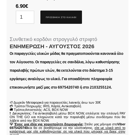
6.90
€
ΠΡΟΣΘΉΚΗ ΣΤΟ ΚΑΛΆΘΙ
Συνθετικό κορδόνι στρογγυλό στριφτό
ΕΝΗΜΈΡΩΣΗ - ΑΎΓΟΥΣΤΟΣ 2026
Οι παραγγελίες υλικών μόδας θα πραγματοποιούνται κανονικά όλο
τον Αύγουστο. Οι παραγγελίες σε σανδάλια, λόγω καθυστέρησης
παραλαβής πρώτων υλών, θα εκτελούνται στο διάστημα 3-15
εργάσιμες αναλόγως το υλικό. Για οποιαδήποτε πληροφορία
επικοινωνήστε μαζί μας στο 6975420740 ή στο 2103255124.
🦥 Δωρεάν Μεταφορικά για παραγγελίες λιανικής άνω των 30€
💳 Τρόποι Πληρωμής: IRIS, Κάρτα, Αντικαταβολή
🚚 Τρόποι Αποστολής: ACS, BOX NOW
❗ Διευκρινίσεις: Για αντικαταβολή μέσω BOX NOW, επιλέγετε την επιλογή PAY
ON THE GO και πληρώνετε κατά την παραλαβή μέσω συνδέσμου που θα
λάβετε από την BOX NOW.
💡
Έχεις μια ιδέα για χειροποίητη δημιουργία;
Στείλε μας μήνυμα στο
Viber
6975420740
και θα σε βοηθήσουμε να την υλοποιήσεις,
είτε με υλικά από το
κατάστημά μας είτε καθοδηγώντας σε για υλικά που μπορείς να βρεις στην