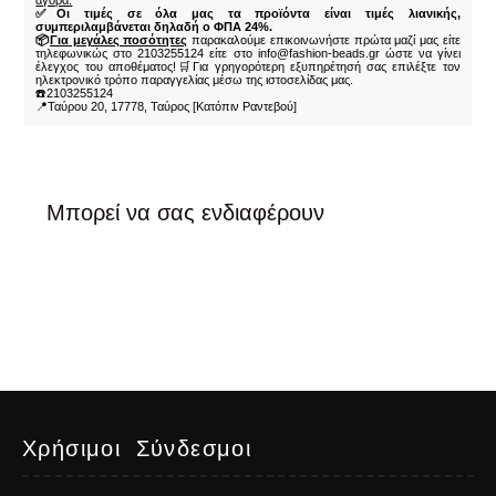
αγορά.
✅Οι τιμές σε όλα μας τα προϊόντα είναι τιμές λιανικής,
συμπεριλαμβάνεται δηλαδή ο ΦΠΑ 24%.
📦
Για μεγάλες ποσότητες
παρακαλούμε επικοινωνήστε πρώτα μαζί μας είτε
τηλεφωνικώς στο 2103255124 είτε στο info@fashion-beads.gr ώστε να γίνει
έλεγχος του αποθέματος!🛒Για γρηγορότερη εξυπηρέτησή σας επιλέξτε τον
ηλεκτρονικό τρόπο παραγγελίας μέσω της ιστοσελίδας μας.
☎️2103255124
📍Ταύρου 20, 17778, Ταύρος [Κατόπιν Ραντεβού]
Μπορεί να σας ενδιαφέρουν
Χρήσιμοι Σύνδεσμοι