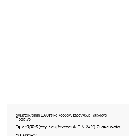
50μέτρα/5mm Συνθετικό Κορδόνι Στρογγυλό Τρίκλωνο
Πράσινο
Τιμή:
9
,90 €
(περιλαμβάνεται Φ.Π.Α. 24%) Συσκευασία
50 μέτρων