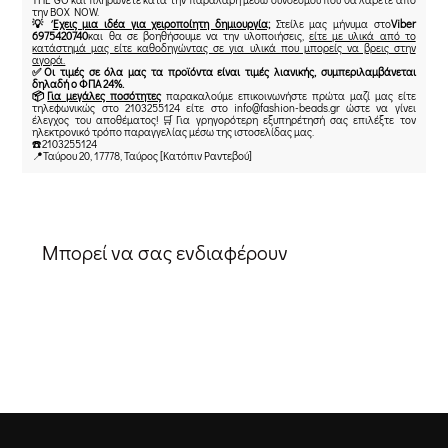
την BOX NOW.
💡
Έχεις μια ιδέα για χειροποίητη δημιουργία;
Στείλε μας μήνυμα στο
Viber
6975420740
και θα σε βοηθήσουμε να την υλοποιήσεις,
είτε με υλικά από το
κατάστημά μας είτε καθοδηγώντας σε για υλικά που μπορείς να βρεις στην
αγορά.
✅Οι τιμές σε όλα μας τα προϊόντα είναι τιμές λιανικής, συμπεριλαμβάνεται
δηλαδή ο ΦΠΑ 24%.
📦
Για μεγάλες ποσότητες
παρακαλούμε επικοινωνήστε πρώτα μαζί μας είτε
τηλεφωνικώς στο 2103255124 είτε στο info@fashion-beads.gr ώστε να γίνει
έλεγχος του αποθέματος!🛒Για γρηγορότερη εξυπηρέτησή σας επιλέξτε τον
ηλεκτρονικό τρόπο παραγγελίας μέσω της ιστοσελίδας μας.
☎️2103255124
📍Ταύρου 20, 17778, Ταύρος [Κατόπιν Ραντεβού]
Μπορεί να σας ενδιαφέρουν