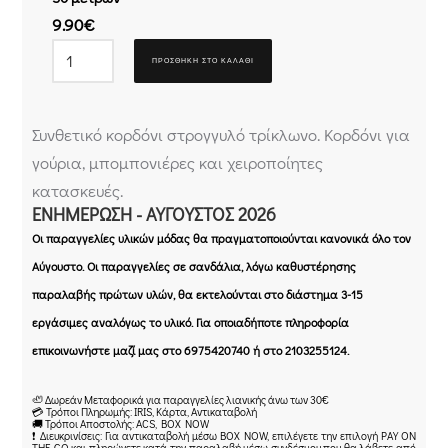
9.90
€
ΠΡΟΣΘΉΚΗ ΣΤΟ ΚΑΛΆΘΙ
Συνθετικό κορδόνι στρογγυλό τρίκλωνο. Κορδόνι για
γούρια, μπομπονιέρες και χειροποίητες
κατασκευές.
ΕΝΗΜΈΡΩΣΗ - ΑΎΓΟΥΣΤΟΣ 2026
Οι παραγγελίες υλικών μόδας θα πραγματοποιούνται κανονικά όλο τον
Αύγουστο. Οι παραγγελίες σε σανδάλια, λόγω καθυστέρησης
παραλαβής πρώτων υλών, θα εκτελούνται στο διάστημα 3-15
εργάσιμες αναλόγως το υλικό. Για οποιαδήποτε πληροφορία
επικοινωνήστε μαζί μας στο 6975420740 ή στο 2103255124.
🦥 Δωρεάν Μεταφορικά για παραγγελίες λιανικής άνω των 30€
💳 Τρόποι Πληρωμής: IRIS, Κάρτα, Αντικαταβολή
🚚 Τρόποι Αποστολής: ACS, BOX NOW
❗ Διευκρινίσεις: Για αντικαταβολή μέσω BOX NOW, επιλέγετε την επιλογή PAY ON
THE GO και πληρώνετε κατά την παραλαβή μέσω συνδέσμου που θα λάβετε από