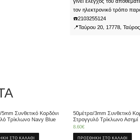
γίνει έλεγχος του αποθέμα
τον ηλεκτρονικό τρόπο παρ
☎️2103255124
📍Ταύρου 20, 17778, Ταύρος
ΤΑ
/5mm Συνθετικό Κορδόνι
50μέτρα/3mm Συνθετικό Κο
λό Τρίκλωνο Navy Blue
Στρογγυλό Τρίκλωνο Ασημί
8.60
€
ΉΚΗ ΣΤΟ ΚΑΛΆΘΙ
ΠΡΟΣΘΉΚΗ ΣΤΟ ΚΑΛΆΘΙ