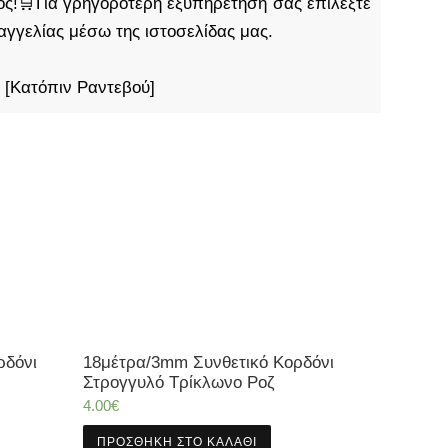
τος!🛒Για γρηγορότερη εξυπηρέτησή σας επιλέξτε
αγγελίας μέσω της ιστοσελίδας μας.
 [Κατόπιν Ραντεβού]
ρδόνι
18μέτρα/3mm Συνθετικό Κορδόνι
Στρογγυλό Τρίκλωνο Ροζ
4.00
€
ΠΡΟΣΘΉΚΗ ΣΤΟ ΚΑΛΆΘΙ