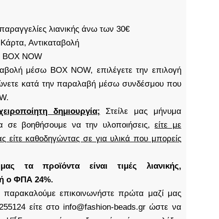
παραγγελίες λιανικής άνω των 30€
 Κάρτα, Αντικαταβολή
S, BOX NOW
καταβολή μέσω BOX NOW, επιλέγετε την επιλογή
νετε κατά την παραλαβή μέσω συνδέσμου που
OW.
χειροποίητη δημιουργία;
Στείλε μας μήνυμα
α σε βοηθήσουμε να την υλοποιήσεις,
είτε με
ς είτε καθοδηγώντας σε για υλικά που μπορείς
ς τα προϊόντα είναι τιμές λιανικής,
δή ο ΦΠΑ 24%.
παρακαλούμε επικοινωνήστε πρώτα μαζί μας
255124 είτε στο info@fashion-beads.gr ώστε να