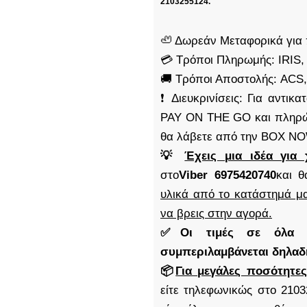
2103255124.
🦥 Δωρεάν Μεταφορικά για 
💳 Τρόποι Πληρωμής: IRIS,
🚚 Τρόποι Αποστολής: AC
❗ Διευκρινίσεις: Για αντι
PAY ON THE GO και πληρώ
θα λάβετε από την BOX N
💡
Έχεις μια ιδέα για 
στο
Viber 6975420740
και θ
υλικά από το κατάστημά μα
να βρεις στην αγορά.
✅Οι τιμές σε όλα μα
συμπεριλαμβάνεται δηλα
📦
Για μεγάλες ποσότητες
είτε τηλεφωνικώς στο 2103