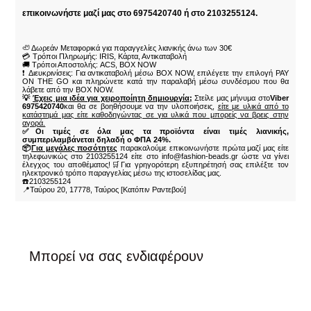
επικοινωνήστε μαζί μας στο 6975420740 ή στο 2103255124.
🦥 Δωρεάν Μεταφορικά για παραγγελίες λιανικής άνω των 30€
💳 Τρόποι Πληρωμής: IRIS, Κάρτα, Αντικαταβολή
🚚 Τρόποι Αποστολής: ACS, BOX NOW
❗ Διευκρινίσεις: Για αντικαταβολή μέσω BOX NOW, επιλέγετε την επιλογή PAY
ON THE GO και πληρώνετε κατά την παραλαβή μέσω συνδέσμου που θα
λάβετε από την BOX NOW.
💡
Έχεις μια ιδέα για χειροποίητη δημιουργία;
Στείλε μας μήνυμα στο
Viber
6975420740
και θα σε βοηθήσουμε να την υλοποιήσεις,
είτε με υλικά από το
κατάστημά μας είτε καθοδηγώντας σε για υλικά που μπορείς να βρεις στην
αγορά.
✅Οι τιμές σε όλα μας τα προϊόντα είναι τιμές λιανικής,
συμπεριλαμβάνεται δηλαδή ο ΦΠΑ 24%.
📦
Για μεγάλες ποσότητες
παρακαλούμε επικοινωνήστε πρώτα μαζί μας είτε
τηλεφωνικώς στο 2103255124 είτε στο info@fashion-beads.gr ώστε να γίνει
έλεγχος του αποθέματος!🛒Για γρηγορότερη εξυπηρέτησή σας επιλέξτε τον
ηλεκτρονικό τρόπο παραγγελίας μέσω της ιστοσελίδας μας.
☎️2103255124
📍Ταύρου 20, 17778, Ταύρος [Κατόπιν Ραντεβού]
Μπορεί να σας ενδιαφέρουν