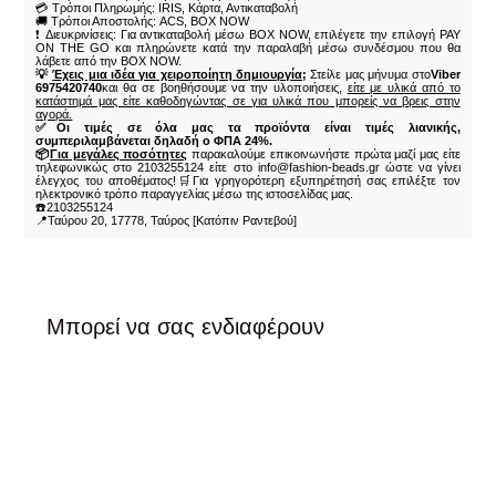
💳 Τρόποι Πληρωμής: IRIS, Κάρτα, Αντικαταβολή
🚚 Τρόποι Αποστολής: ACS, BOX NOW
❗ Διευκρινίσεις: Για αντικαταβολή μέσω BOX NOW, επιλέγετε την επιλογή PAY
ON THE GO και πληρώνετε κατά την παραλαβή μέσω συνδέσμου που θα
λάβετε από την BOX NOW.
💡
Έχεις μια ιδέα για χειροποίητη δημιουργία;
Στείλε μας μήνυμα στο
Viber
6975420740
και θα σε βοηθήσουμε να την υλοποιήσεις,
είτε με υλικά από το
κατάστημά μας είτε καθοδηγώντας σε για υλικά που μπορείς να βρεις στην
αγορά.
✅Οι τιμές σε όλα μας τα προϊόντα είναι τιμές λιανικής,
συμπεριλαμβάνεται δηλαδή ο ΦΠΑ 24%.
📦
Για μεγάλες ποσότητες
παρακαλούμε επικοινωνήστε πρώτα μαζί μας είτε
τηλεφωνικώς στο 2103255124 είτε στο info@fashion-beads.gr ώστε να γίνει
έλεγχος του αποθέματος!🛒Για γρηγορότερη εξυπηρέτησή σας επιλέξτε τον
ηλεκτρονικό τρόπο παραγγελίας μέσω της ιστοσελίδας μας.
☎️2103255124
📍Ταύρου 20, 17778, Ταύρος [Κατόπιν Ραντεβού]
Μπορεί να σας ενδιαφέρουν