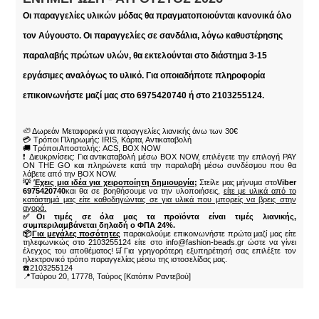
Οι παραγγελίες υλικών μόδας θα πραγματοποιούνται κανονικά όλο
τον Αύγουστο. Οι παραγγελίες σε σανδάλια, λόγω καθυστέρησης
παραλαβής πρώτων υλών, θα εκτελούνται στο διάστημα 3-15
εργάσιμες αναλόγως το υλικό. Για οποιαδήποτε πληροφορία
επικοινωνήστε μαζί μας στο 6975420740 ή στο 2103255124.
🦥 Δωρεάν Μεταφορικά για παραγγελίες λιανικής άνω των 30€
💳 Τρόποι Πληρωμής: IRIS, Κάρτα, Αντικαταβολή
🚚 Τρόποι Αποστολής: ACS, BOX NOW
❗ Διευκρινίσεις: Για αντικαταβολή μέσω BOX NOW, επιλέγετε την επιλογή PAY
ON THE GO και πληρώνετε κατά την παραλαβή μέσω συνδέσμου που θα
λάβετε από την BOX NOW.
💡
Έχεις μια ιδέα για χειροποίητη δημιουργία;
Στείλε μας μήνυμα στο
Viber
6975420740
και θα σε βοηθήσουμε να την υλοποιήσεις,
είτε με υλικά από το
κατάστημά μας είτε καθοδηγώντας σε για υλικά που μπορείς να βρεις στην
αγορά.
✅Οι τιμές σε όλα μας τα προϊόντα είναι τιμές λιανικής,
συμπεριλαμβάνεται δηλαδή ο ΦΠΑ 24%.
📦
Για μεγάλες ποσότητες
παρακαλούμε επικοινωνήστε πρώτα μαζί μας είτε
τηλεφωνικώς στο 2103255124 είτε στο info@fashion-beads.gr ώστε να γίνει
έλεγχος του αποθέματος!🛒Για γρηγορότερη εξυπηρέτησή σας επιλέξτε τον
ηλεκτρονικό τρόπο παραγγελίας μέσω της ιστοσελίδας μας.
☎️2103255124
📍Ταύρου 20, 17778, Ταύρος [Κατόπιν Ραντεβού]