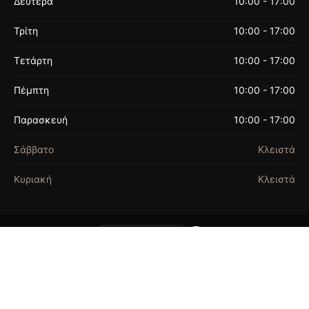
Δευτέρα
10:00 - 17:00
Τρίτη
10:00 - 17:00
Τετάρτη
10:00 - 17:00
Πέμπτη
10:00 - 17:00
Παρασκευή
10:00 - 17:00
Σάββατο
Κλειστά
Κυριακή
Κλειστά
ΟΡΟΙ ΧΡΗΣΗΣ
© 2026 FASHION BEADS. ALL RIGHTS
RESERVED. | FASHION BEADS EST.1990
THIS SITE IS PROTECTED BY RECAPTCHA AND
THE GOOGLE
PRIVACY POLICY
AND
TERMS OF
SERVICE
APPLY.