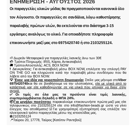
ΕΝΗΜΈΡΩΣΗ - ΑΎΓΟΥΣΤΟΣ 2026
Οι παραγγελίες υλικών μόδας θα πραγματοποιούνται κανονικά όλο
τον Αύγουστο. Οι παραγγελίες σε σανδάλια, λόγω καθυστέρησης
παραλαβής πρώτων υλών, θα εκτελούνται στο διάστημα 3-15
εργάσιμες αναλόγως το υλικό. Για οποιαδήποτε πληροφορία
επικοινωνήστε μαζί μας στο 6975420740 ή στο 2103255124.
🦥 Δωρεάν Μεταφορικά για παραγγελίες λιανικής άνω των 30€
💳 Τρόποι Πληρωμής: IRIS, Κάρτα, Αντικαταβολή
🚚 Τρόποι Αποστολής: ACS, BOX NOW
❗ Διευκρινίσεις: Για αντικαταβολή μέσω BOX NOW, επιλέγετε την επιλογή PAY
ON THE GO και πληρώνετε κατά την παραλαβή μέσω συνδέσμου που θα
λάβετε από την BOX NOW.
💡
Έχεις μια ιδέα για χειροποίητη δημιουργία;
Στείλε μας μήνυμα στο
Viber
6975420740
και θα σε βοηθήσουμε να την υλοποιήσεις,
είτε με υλικά από το
κατάστημά μας είτε καθοδηγώντας σε για υλικά που μπορείς να βρεις στην
αγορά.
✅Οι τιμές σε όλα μας τα προϊόντα είναι τιμές λιανικής,
συμπεριλαμβάνεται δηλαδή ο ΦΠΑ 24%.
📦
Για μεγάλες ποσότητες
παρακαλούμε επικοινωνήστε πρώτα μαζί μας είτε
τηλεφωνικώς στο 2103255124 είτε στο info@fashion-beads.gr ώστε να γίνει
έλεγχος του αποθέματος!🛒Για γρηγορότερη εξυπηρέτησή σας επιλέξτε τον
ηλεκτρονικό τρόπο παραγγελίας μέσω της ιστοσελίδας μας.
☎️2103255124
📍Ταύρου 20, 17778, Ταύρος [Κατόπιν Ραντεβού]