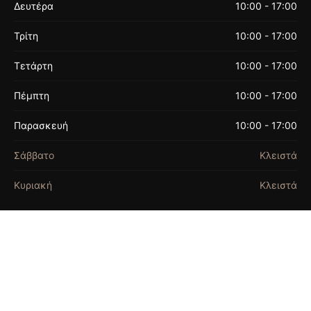
Δευτέρα
10:00 - 17:00
Τρίτη
10:00 - 17:00
Τετάρτη
10:00 - 17:00
Πέμπτη
10:00 - 17:00
Παρασκευή
10:00 - 17:00
Σάββατο
Κλειστά
Κυριακή
Κλειστά
ΟΡΟΙ ΧΡΗΣΗΣ
© 2026 FASHION BEADS. ALL RIGHTS
RESERVED. | FASHION BEADS EST.1990
THIS SITE IS PROTECTED BY RECAPTCHA AND
THE GOOGLE
PRIVACY POLICY
AND
TERMS OF
SERVICE
APPLY.