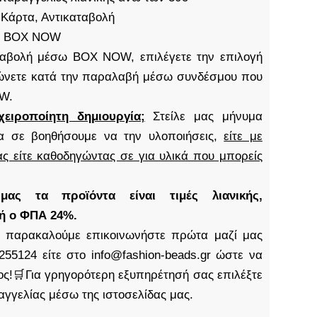
 Κάρτα, Αντικαταβολή
S, BOX NOW
καταβολή μέσω BOX NOW, επιλέγετε την επιλογή
νετε κατά την παραλαβή μέσω συνδέσμου που
OW.
χειροποίητη δημιουργία;
Στείλε μας μήνυμα
α σε βοηθήσουμε να την υλοποιήσεις,
είτε με
ς είτε καθοδηγώντας σε για υλικά που μπορείς
ς τα προϊόντα είναι τιμές λιανικής,
δή ο ΦΠΑ 24%.
παρακαλούμε επικοινωνήστε πρώτα μαζί μας
255124 είτε στο info@fashion-beads.gr ώστε να
τος!🛒Για γρηγορότερη εξυπηρέτησή σας επιλέξτε
αγγελίας μέσω της ιστοσελίδας μας.