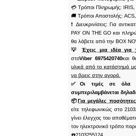
💳 Τρόποι Πληρωμής: IRIS,
🚚 Τρόποι Αποστολής: AC
❗ Διευκρινίσεις: Για αντι
PAY ON THE GO και πληρώ
θα λάβετε από την BOX N
💡
Έχεις μια ιδέα για 
στο
Viber 6975420740
και θ
υλικά από το κατάστημά μα
να βρεις στην αγορά.
✅Οι τιμές σε όλα μα
συμπεριλαμβάνεται δηλα
📦
Για μεγάλες ποσότητες
είτε τηλεφωνικώς στο 2103
γίνει έλεγχος του αποθέμα
τον ηλεκτρονικό τρόπο παρ
☎️2103255124