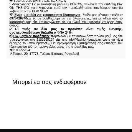
🚚 Τρόποι Αποστολής: ACS, BOX NOW
❗ Διευκρινίσεις: Για αντικαταβολή μέσω BOX NOW, επιλέγετε την επιλογή PAY
ON THE GO και πληρώνετε κατά την παραλαβή μέσω συνδέσμου που θα
λάβετε από την BOX NOW.
💡
Έχεις μια ιδέα για χειροποίητη δημιουργία;
Στείλε μας μήνυμα στο
Viber
6975420740
και θα σε βοηθήσουμε να την υλοποιήσεις,
είτε με υλικά από το
κατάστημά μας είτε καθοδηγώντας σε για υλικά που μπορείς να βρεις στην
αγορά.
✅Οι τιμές σε όλα μας τα προϊόντα είναι τιμές λιανικής,
συμπεριλαμβάνεται δηλαδή ο ΦΠΑ 24%.
📦
Για μεγάλες ποσότητες
παρακαλούμε επικοινωνήστε πρώτα μαζί μας είτε
τηλεφωνικώς στο 2103255124 είτε στο info@fashion-beads.gr ώστε να γίνει
έλεγχος του αποθέματος!🛒Για γρηγορότερη εξυπηρέτησή σας επιλέξτε τον
ηλεκτρονικό τρόπο παραγγελίας μέσω της ιστοσελίδας μας.
☎️2103255124
📍Ταύρου 20, 17778, Ταύρος [Κατόπιν Ραντεβού]
Μπορεί να σας ενδιαφέρουν