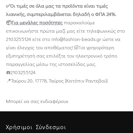
✅Οι τιμές σε όλα μας τα προϊόντα είναι τιμές
λιανικής, συμπεριλαμβάνεται δηλαδή ο ΦΠΑ 24%.
📦
Για μεγάλες ποσότητες
παρακαλούμε
επικοινωνήστε πρώτα μαζί μας είτε τηλεφωνικώς στο
2103255124 είτε στο info@fashion-beads.gr ώστε να
γίνει έλεγχος του αποθέματος!🛒Για γρηγορότερη
εξυπηρέτησή σας επιλέξτε τον ηλεκτρονικό τρόπο
παραγγελίας μέσω της ιστοσελίδας μας.
☎️2103255124
📍Ταύρου 20, 17778, Ταύρος [Κατόπιν Ραντεβού]
Μπορεί να σας ενδιαφέρουν
Χρήσιμοι Σύνδεσμοι