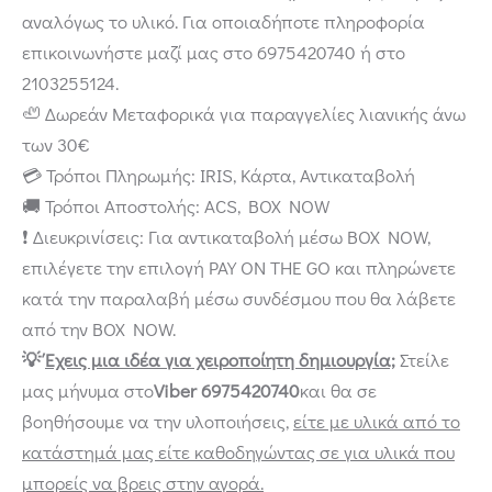
αναλόγως το υλικό. Για οποιαδήποτε πληροφορία
επικοινωνήστε μαζί μας στο 6975420740 ή στο
2103255124.
🦥 Δωρεάν Μεταφορικά για παραγγελίες λιανικής άνω
των 30€
💳 Τρόποι Πληρωμής: IRIS, Κάρτα, Αντικαταβολή
🚚 Τρόποι Αποστολής: ACS, BOX NOW
❗ Διευκρινίσεις: Για αντικαταβολή μέσω BOX NOW,
επιλέγετε την επιλογή PAY ON THE GO και πληρώνετε
κατά την παραλαβή μέσω συνδέσμου που θα λάβετε
από την BOX NOW.
💡
Έχεις μια ιδέα για χειροποίητη δημιουργία;
Στείλε
μας μήνυμα στο
Viber 6975420740
και θα σε
βοηθήσουμε να την υλοποιήσεις,
είτε με υλικά από το
κατάστημά μας είτε καθοδηγώντας σε για υλικά που
μπορείς να βρεις στην αγορά.