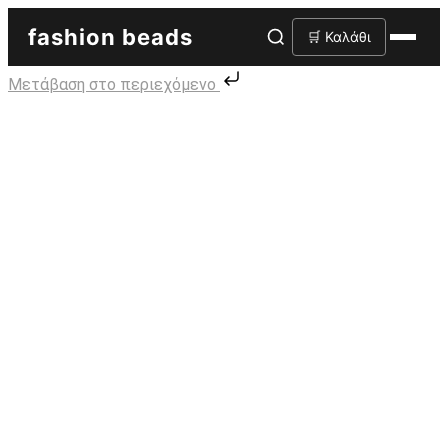
fashion beads
🛒 Καλάθι
Μετάβαση στο περιεχόμενο
Skip to content
Διακοσμητικό μοτίφ
στρας αράχνη 5cm*5cm