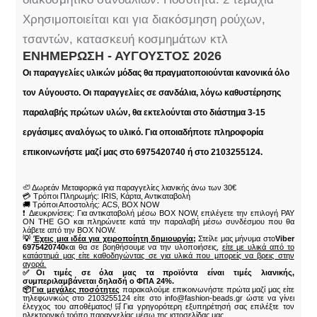
Χρησιμοποιείται και για διακόσμηση ρούχων,
τσαντών, κατασκευή κοσμημάτων κτλ
ΕΝΗΜΈΡΩΣΗ - ΑΎΓΟΥΣΤΟΣ 2026
Οι παραγγελίες υλικών μόδας θα πραγματοποιούνται κανονικά όλο
τον Αύγουστο. Οι παραγγελίες σε σανδάλια, λόγω καθυστέρησης
παραλαβής πρώτων υλών, θα εκτελούνται στο διάστημα 3-15
εργάσιμες αναλόγως το υλικό. Για οποιαδήποτε πληροφορία
επικοινωνήστε μαζί μας στο 6975420740 ή στο 2103255124.
🦥 Δωρεάν Μεταφορικά για παραγγελίες λιανικής άνω των 30€
💳 Τρόποι Πληρωμής: IRIS, Κάρτα, Αντικαταβολή
🚚 Τρόποι Αποστολής: ACS, BOX NOW
❗ Διευκρινίσεις: Για αντικαταβολή μέσω BOX NOW, επιλέγετε την επιλογή PAY
ON THE GO και πληρώνετε κατά την παραλαβή μέσω συνδέσμου που θα
λάβετε από την BOX NOW.
💡
Έχεις μια ιδέα για χειροποίητη δημιουργία;
Στείλε μας μήνυμα στο
Viber
6975420740
και θα σε βοηθήσουμε να την υλοποιήσεις,
είτε με υλικά από το
κατάστημά μας είτε καθοδηγώντας σε για υλικά που μπορείς να βρεις στην
αγορά.
✅Οι τιμές σε όλα μας τα προϊόντα είναι τιμές λιανικής,
συμπεριλαμβάνεται δηλαδή ο ΦΠΑ 24%.
📦
Για μεγάλες ποσότητες
παρακαλούμε επικοινωνήστε πρώτα μαζί μας είτε
τηλεφωνικώς στο 2103255124 είτε στο info@fashion-beads.gr ώστε να γίνει
έλεγχος του αποθέματος!🛒Για γρηγορότερη εξυπηρέτησή σας επιλέξτε τον
ηλεκτρονικό τρόπο παραγγελίας μέσω της ιστοσελίδας μας.