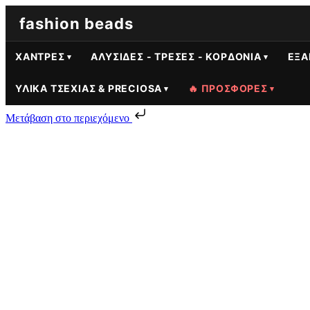
fashion beads
ΧΆΝΤΡΕΣ
ΑΛΥΣΊΔΕΣ - ΤΡΈΣΕΣ - ΚΟΡΔΌΝΙΑ
ΕΞΑ
ΥΛΙΚΆ ΤΣΕΧΊΑΣ & PRECIOSA
🔥 ΠΡΟΣΦΟΡΕΣ
Μετάβαση στο περιεχόμενο
Skip to content
Γυάλινη Χάντρα Τσεχίας Δάκρυ 26×15mm Τυρκουάζ |
0.80
€
Γυάλινη Χάντρα Τσεχίας Δάκρυ 26×15mm Τυρκουάζ | 4 τεμάχια πο
Προσθήκη στο καλάθι
Γυάλινη χάντρα Τσεχίας δάκρυ 26×15mm, κρύσταλλο υψηλής ποιότη