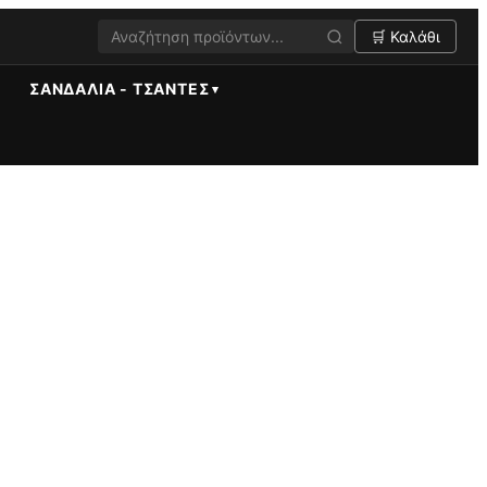
🛒 Καλάθι
ΣΑΝΔΆΛΙΑ - ΤΣΆΝΤΕΣ
ιών. Ποσότητα: 4 τεμάχια. Χρώμα: Τυρκουάζ