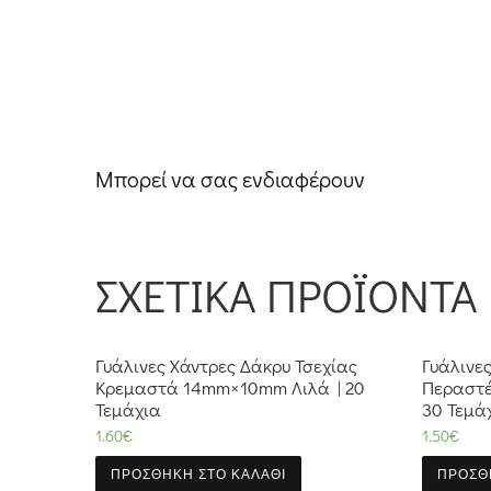
Μπορεί να σας ενδιαφέρουν
ΣΧΕΤΙΚΆ ΠΡΟΪΌΝΤΑ
Γυάλινες Χάντρες Δάκρυ Τσεχίας
Γυάλινε
Κρεμαστά 14mm×10mm Λιλά | 20
Περαστέ
Τεμάχια
30 Τεμά
1.60
€
1.50
€
ΠΡΟΣΘΉΚΗ ΣΤΟ ΚΑΛΆΘΙ
ΠΡΟΣΘ