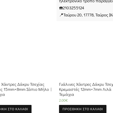
ηλεκτρονικό τρόπο παραγγελ
☎️2103255124
📍Ταύρου 20, 17778, Ταύρος [
ς Χάντρες Δάκρυ Τσεχίας
Γυάλινες Χάντρες Δάκρυ Τσε
ς 15mm×8mm Σάπιο Μήλο |
Κρεμαστές 12mm×7mm Λιλά 
χια
Τεμάχια
2.00
€
ΉΚΗ ΣΤΟ ΚΑΛΆΘΙ
ΠΡΟΣΘΉΚΗ ΣΤΟ ΚΑΛΆΘΙ