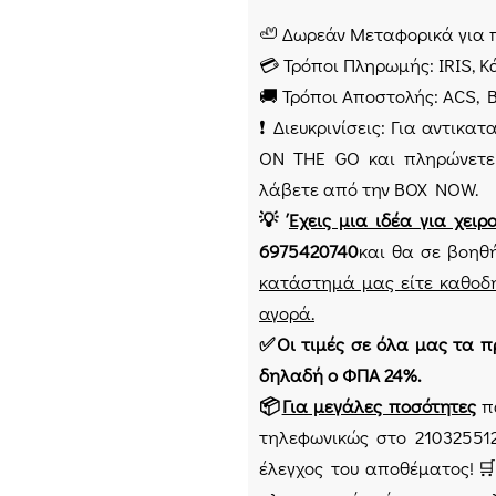
🦥 Δωρεάν Μεταφορικά για 
💳 Τρόποι Πληρωμής: IRIS, 
🚚 Τρόποι Αποστολής: ACS,
❗ Διευκρινίσεις: Για αντικ
ON THE GO και πληρώνετε
λάβετε από την BOX NOW.
💡
Έχεις μια ιδέα για χειρ
6975420740
και θα σε βοηθ
κατάστημά μας είτε καθοδη
αγορά.
✅Οι τιμές σε όλα μας τα πρ
δηλαδή ο ΦΠΑ 24%.
📦
Για μεγάλες ποσότητες
πα
τηλεφωνικώς στο 210325512
έλεγχος του αποθέματος!🛒