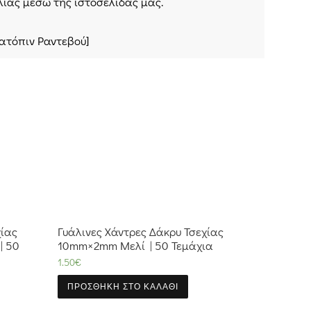
ίας μέσω της ιστοσελίδας μας.
Κατόπιν Ραντεβού]
χίας
Γυάλινες Χάντρες Δάκρυ Τσεχίας
| 50
10mm×2mm Μελί | 50 Τεμάχια
1.50
€
ΠΡΟΣΘΉΚΗ ΣΤΟ ΚΑΛΆΘΙ