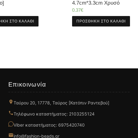
ο]
4.7cm*3.3cm Χρυσό
0.37
€
ΉΚΗ ΣΤΟ ΚΑΛΆΘΙ
ΠΡΟΣΘΉΚΗ ΣΤΟ ΚΑΛΆΘΙ
Επικοινωνία
Ταύρου 20, 17778, Ταύρος [Κατόπιν Ραντεβού]
Τηλέφωνο καταστήματος: 2103255124
Viber καταστήματος: 6975420740
info@fashion-beads.gr