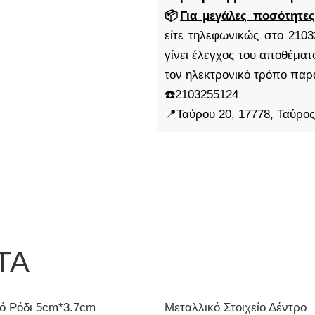
📦
Για μεγάλες ποσότητες
είτε τηλεφωνικώς στο 2103
γίνει έλεγχος του αποθέμα
τον ηλεκτρονικό τρόπο παρ
☎️2103255124
📍Ταύρου 20, 17778, Ταύρος
ΤΑ
ό Ρόδι 5cm*3.7cm
Μεταλλικό Στοιχείο Δέντρο