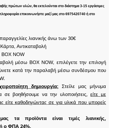
βής πρώτων υλών, θα εκτελούνται στο διάστημα 3-15 εργάσιμες
 πληροφορία επικοινωνήστε μαζί μας στο 6975420740 ή στο
παραγγελίες λιανικής άνω των 30€
 Κάρτα, Αντικαταβολή
S, BOX NOW
καταβολή μέσω BOX NOW, επιλέγετε την επιλογή
νετε κατά την παραλαβή μέσω συνδέσμου που
OW.
χειροποίητη δημιουργία;
Στείλε μας μήνυμα
α σε βοηθήσουμε να την υλοποιήσεις,
είτε με
ς είτε καθοδηγώντας σε για υλικά που μπορείς
ς τα προϊόντα είναι τιμές λιανικής,
δή ο ΦΠΑ 24%.