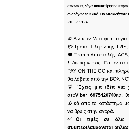
σανδάλια, λόγω καθυστέρησης παραλα
αναλόγως το υλικό. Για οποιαδήποτε
2103255124.
🦥 Δωρεάν Μεταφορικά για 
💳 Τρόποι Πληρωμής: IRIS,
🚚 Τρόποι Αποστολής: AC
❗ Διευκρινίσεις: Για αντι
PAY ON THE GO και πληρώ
θα λάβετε από την BOX N
💡
Έχεις μια ιδέα για 
στο
Viber 6975420740
και θ
υλικά από το κατάστημά μα
να βρεις στην αγορά.
✅Οι τιμές σε όλα μα
συμπεριλαμβάνεται δηλα