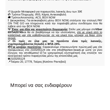
🦥 Δωρεάν Μεταφορικά για παραγγελίες λιανικής άνω των 30€
💳 Τρόποι Πληρωμής: IRIS, Κάρτα, Αντικαταβολή
🚚 Τρόποι Αποστολής: ACS, BOX NOW
❗ Διευκρινίσεις: Για αντικαταβολή μέσω BOX NOW, επιλέγετε την επιλογή PAY
ON THE GO και πληρώνετε κατά την παραλαβή μέσω συνδέσμου που θα
λάβετε από την BOX NOW.
💡
Έχεις μια ιδέα για χειροποίητη δημιουργία;
Στείλε μας μήνυμα στο
Viber
6975420740
και θα σε βοηθήσουμε να την υλοποιήσεις,
είτε με υλικά από το
κατάστημά μας είτε καθοδηγώντας σε για υλικά που μπορείς να βρεις στην
αγορά.
✅Οι τιμές σε όλα μας τα προϊόντα είναι τιμές λιανικής,
συμπεριλαμβάνεται δηλαδή ο ΦΠΑ 24%.
📦
Για μεγάλες ποσότητες
παρακαλούμε επικοινωνήστε πρώτα μαζί μας είτε
τηλεφωνικώς στο 2103255124 είτε στο info@fashion-beads.gr ώστε να γίνει
έλεγχος του αποθέματος!🛒Για γρηγορότερη εξυπηρέτησή σας επιλέξτε τον
ηλεκτρονικό τρόπο παραγγελίας μέσω της ιστοσελίδας μας.
☎️2103255124
📍Ταύρου 20, 17778, Ταύρος [Κατόπιν Ραντεβού]
Μπορεί να σας ενδιαφέρουν