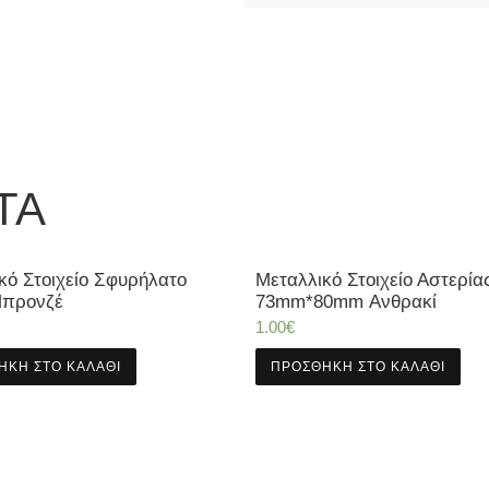
ΤΑ
κό Στοιχείο Σφυρήλατο
Μεταλλικό Στοιχείο Αστερία
Μπρονζέ
73mm*80mm Ανθρακί
1.00
€
ΉΚΗ ΣΤΟ ΚΑΛΆΘΙ
ΠΡΟΣΘΉΚΗ ΣΤΟ ΚΑΛΆΘΙ