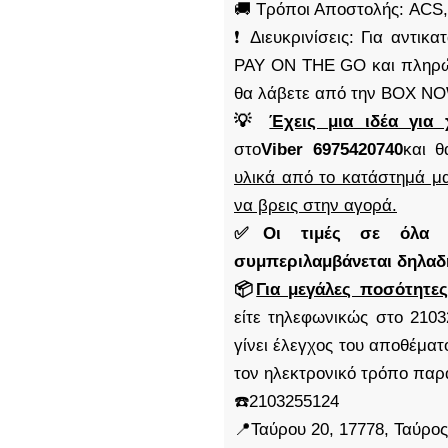
🚚 Τρόποι Αποστολής: AC
❗ Διευκρινίσεις: Για αντι
PAY ON THE GO και πληρώ
θα λάβετε από την BOX N
💡
Έχεις μια ιδέα για 
στο
Viber 6975420740
και θ
υλικά από το κατάστημά μα
να βρεις στην αγορά.
✅Οι τιμές σε όλα μα
συμπεριλαμβάνεται δηλα
📦
Για μεγάλες ποσότητες
είτε τηλεφωνικώς στο 2103
γίνει έλεγχος του αποθέμα
τον ηλεκτρονικό τρόπο παρ
☎️2103255124
📍Ταύρου 20, 17778, Ταύρος