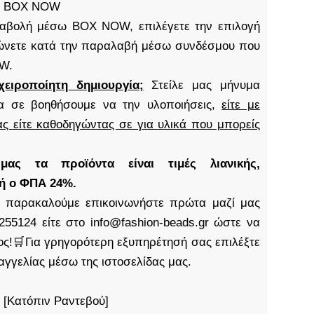
S, BOX NOW
καταβολή μέσω BOX NOW, επιλέγετε την επιλογή
νετε κατά την παραλαβή μέσω συνδέσμου που
OW.
χειροποίητη δημιουργία;
Στείλε μας μήνυμα
α σε βοηθήσουμε να την υλοποιήσεις,
είτε με
ς είτε καθοδηγώντας σε για υλικά που μπορείς
ς τα προϊόντα είναι τιμές λιανικής,
δή ο ΦΠΑ 24%.
παρακαλούμε επικοινωνήστε πρώτα μαζί μας
255124 είτε στο info@fashion-beads.gr ώστε να
τος!🛒Για γρηγορότερη εξυπηρέτησή σας επιλέξτε
αγγελίας μέσω της ιστοσελίδας μας.
 [Κατόπιν Ραντεβού]