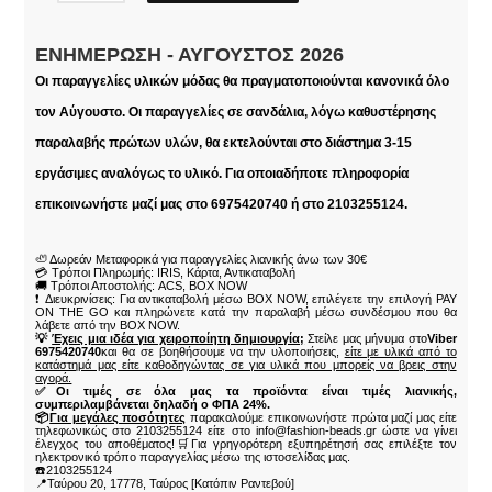
ΕΝΗΜΈΡΩΣΗ - ΑΎΓΟΥΣΤΟΣ 2026
Οι παραγγελίες υλικών μόδας θα πραγματοποιούνται κανονικά όλο
τον Αύγουστο. Οι παραγγελίες σε σανδάλια, λόγω καθυστέρησης
παραλαβής πρώτων υλών, θα εκτελούνται στο διάστημα 3-15
εργάσιμες αναλόγως το υλικό. Για οποιαδήποτε πληροφορία
επικοινωνήστε μαζί μας στο 6975420740 ή στο 2103255124.
🦥 Δωρεάν Μεταφορικά για παραγγελίες λιανικής άνω των 30€
💳 Τρόποι Πληρωμής: IRIS, Κάρτα, Αντικαταβολή
🚚 Τρόποι Αποστολής: ACS, BOX NOW
❗ Διευκρινίσεις: Για αντικαταβολή μέσω BOX NOW, επιλέγετε την επιλογή PAY
ON THE GO και πληρώνετε κατά την παραλαβή μέσω συνδέσμου που θα
λάβετε από την BOX NOW.
💡
Έχεις μια ιδέα για χειροποίητη δημιουργία;
Στείλε μας μήνυμα στο
Viber
6975420740
και θα σε βοηθήσουμε να την υλοποιήσεις,
είτε με υλικά από το
κατάστημά μας είτε καθοδηγώντας σε για υλικά που μπορείς να βρεις στην
αγορά.
✅Οι τιμές σε όλα μας τα προϊόντα είναι τιμές λιανικής,
συμπεριλαμβάνεται δηλαδή ο ΦΠΑ 24%.
📦
Για μεγάλες ποσότητες
παρακαλούμε επικοινωνήστε πρώτα μαζί μας είτε
τηλεφωνικώς στο 2103255124 είτε στο info@fashion-beads.gr ώστε να γίνει
έλεγχος του αποθέματος!🛒Για γρηγορότερη εξυπηρέτησή σας επιλέξτε τον
ηλεκτρονικό τρόπο παραγγελίας μέσω της ιστοσελίδας μας.
☎️2103255124
📍Ταύρου 20, 17778, Ταύρος [Κατόπιν Ραντεβού]