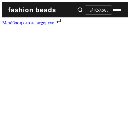
fashion beads
🛒 Καλάθι
Μετάβαση στο περιεχόμενο
Skip to content
10τμχ Ακρυλικά εξαρτήματα Πολυγωνικά 10mm
νίκελ
0.55
€
10τμχ Ακρυλικά εξαρτήματα Πολυγωνικά 10mm νίκελ ποσότητα
Προσθήκη στο καλάθι