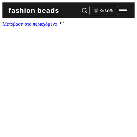
fashion beads
🛒 Καλάθι
Μετάβαση στο περιεχόμενο
Skip to content
Αρχική σελίδα
/
Στρας φλατ
/ Κολλητά στρας φλατ
Κολλητά στρας φλατ
Προβολή όλων των 19 αποτελεσμάτων