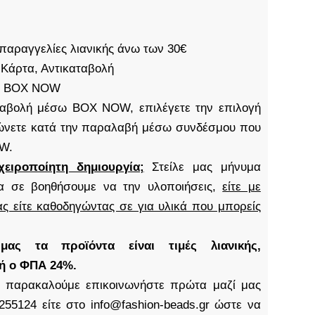
παραγγελίες λιανικής άνω των 30€
 Κάρτα, Αντικαταβολή
S, BOX NOW
καταβολή μέσω BOX NOW, επιλέγετε την επιλογή
νετε κατά την παραλαβή μέσω συνδέσμου που
OW.
χειροποίητη δημιουργία;
Στείλε μας μήνυμα
α σε βοηθήσουμε να την υλοποιήσεις,
είτε με
ς είτε καθοδηγώντας σε για υλικά που μπορείς
ς τα προϊόντα είναι τιμές λιανικής,
δή ο ΦΠΑ 24%.
παρακαλούμε επικοινωνήστε πρώτα μαζί μας
255124 είτε στο info@fashion-beads.gr ώστε να