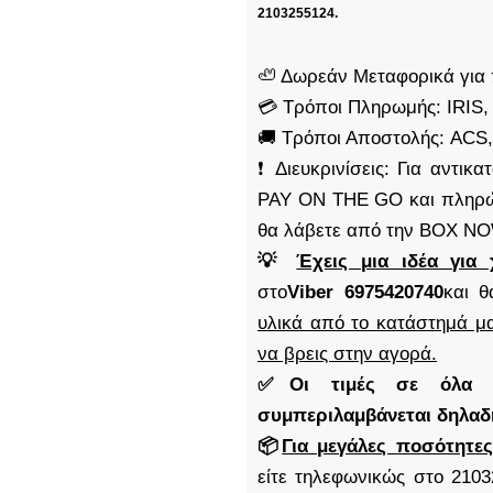
2103255124.
🦥 Δωρεάν Μεταφορικά για 
💳 Τρόποι Πληρωμής: IRIS,
🚚 Τρόποι Αποστολής: AC
❗ Διευκρινίσεις: Για αντι
PAY ON THE GO και πληρώ
θα λάβετε από την BOX N
💡
Έχεις μια ιδέα για 
στο
Viber 6975420740
και θ
υλικά από το κατάστημά μα
να βρεις στην αγορά.
✅Οι τιμές σε όλα μα
συμπεριλαμβάνεται δηλα
📦
Για μεγάλες ποσότητες
είτε τηλεφωνικώς στο 2103