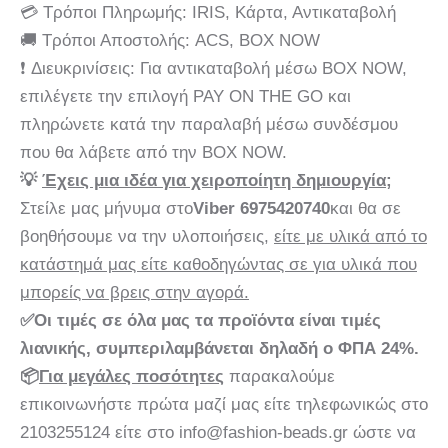
💳 Τρόποι Πληρωμής: IRIS, Κάρτα, Αντικαταβολή
🚚 Τρόποι Αποστολής: ACS, BOX NOW
❗ Διευκρινίσεις: Για αντικαταβολή μέσω BOX NOW,
επιλέγετε την επιλογή PAY ON THE GO και
πληρώνετε κατά την παραλαβή μέσω συνδέσμου
που θα λάβετε από την BOX NOW.
💡
Έχεις μια ιδέα για χειροποίητη δημιουργία;
Στείλε μας μήνυμα στο
Viber 6975420740
και θα σε
βοηθήσουμε να την υλοποιήσεις,
είτε με υλικά από το
κατάστημά μας είτε καθοδηγώντας σε για υλικά που
μπορείς να βρεις στην αγορά.
✅Οι τιμές σε όλα μας τα προϊόντα είναι τιμές
λιανικής, συμπεριλαμβάνεται δηλαδή ο ΦΠΑ 24%.
📦
Για μεγάλες ποσότητες
παρακαλούμε
επικοινωνήστε πρώτα μαζί μας είτε τηλεφωνικώς στο
2103255124 είτε στο info@fashion-beads.gr ώστε να