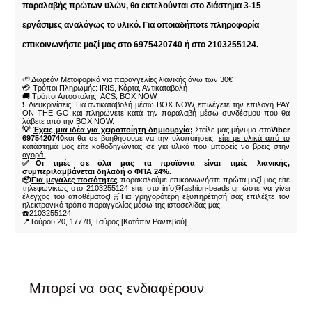
παραλαβής πρώτων υλών, θα εκτελούνται στο διάστημα 3-15
εργάσιμες αναλόγως το υλικό. Για οποιαδήποτε πληροφορία
επικοινωνήστε μαζί μας στο 6975420740 ή στο 2103255124.
🦥 Δωρεάν Μεταφορικά για παραγγελίες λιανικής άνω των 30€
💳 Τρόποι Πληρωμής: IRIS, Κάρτα, Αντικαταβολή
🚚 Τρόποι Αποστολής: ACS, BOX NOW
❗ Διευκρινίσεις: Για αντικαταβολή μέσω BOX NOW, επιλέγετε την επιλογή PAY
ON THE GO και πληρώνετε κατά την παραλαβή μέσω συνδέσμου που θα
λάβετε από την BOX NOW.
💡
Έχεις μια ιδέα για χειροποίητη δημιουργία;
Στείλε μας μήνυμα στο
Viber
6975420740
και θα σε βοηθήσουμε να την υλοποιήσεις,
είτε με υλικά από το
κατάστημά μας είτε καθοδηγώντας σε για υλικά που μπορείς να βρεις στην
αγορά.
✅Οι τιμές σε όλα μας τα προϊόντα είναι τιμές λιανικής,
συμπεριλαμβάνεται δηλαδή ο ΦΠΑ 24%.
📦
Για μεγάλες ποσότητες
παρακαλούμε επικοινωνήστε πρώτα μαζί μας είτε
τηλεφωνικώς στο 2103255124 είτε στο info@fashion-beads.gr ώστε να γίνει
έλεγχος του αποθέματος!🛒Για γρηγορότερη εξυπηρέτησή σας επιλέξτε τον
ηλεκτρονικό τρόπο παραγγελίας μέσω της ιστοσελίδας μας.
☎️2103255124
📍Ταύρου 20, 17778, Ταύρος [Κατόπιν Ραντεβού]
Μπορεί να σας ενδιαφέρουν