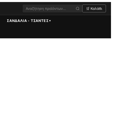
🛒 Καλάθι
ΣΑΝΔΆΛΙΑ - ΤΣΆΝΤΕΣ
υή κοσμημάτων, βραχιολιών, σκουλαρικιών και χειροτεχνίας.