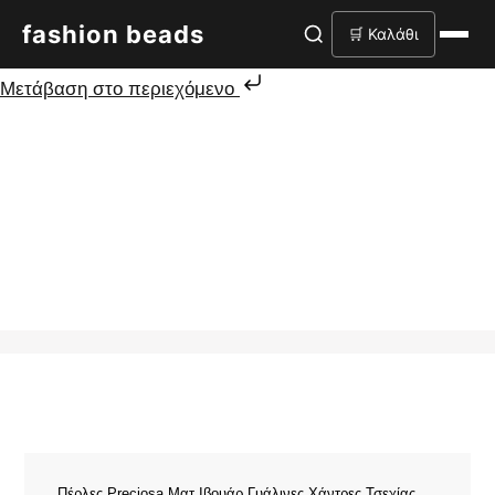
fashion beads
🛒 Καλάθι
Μετάβαση στο περιεχόμενο
Πέρλες Preciosa Ματ Ιβουάρ Γυάλινες Χάντρες Τσεχίας