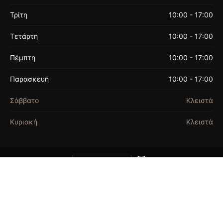
Τρίτη
10:00 - 17:00
Τετάρτη
10:00 - 17:00
Πέμπτη
10:00 - 17:00
Παρασκευή
10:00 - 17:00
Σάββατο
Κλειστά
Κυριακή
Κλειστά
ΟΡΟΙ ΧΡΗΣΗΣ
© 2026 FASHION BEADS. ALL RIGHTS
RESERVED. | FASHION BEADS EST.1990
THIS SITE IS PROTECTED BY RECAPTCHA AND
THE GOOGLE
PRIVACY POLICY
AND
TERMS OF
SERVICE
APPLY.