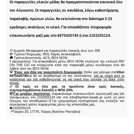
Οι παραγγελίες υλικών μόδας θα πραγματοποιούνται κανονικά όλο
τον Αύγουστο. Οι παραγγελίες σε σανδάλια, λόγω καθυστέρησης
παραλαβής πρώτων υλών, θα εκτελούνται στο διάστημα 3-15
εργάσιμες αναλόγως το υλικό. Για οποιαδήποτε πληροφορία
επικοινωνήστε μαζί μας στο 6975420740 ή στο 2103255124.
🦥 Δωρεάν Μεταφορικά για παραγγελίες λιανικής άνω των 30€
💳 Τρόποι Πληρωμής: IRIS, Κάρτα, Αντικαταβολή
🚚 Τρόποι Αποστολής: ACS, BOX NOW
❗ Διευκρινίσεις: Για αντικαταβολή μέσω BOX NOW, επιλέγετε την επιλογή PAY
ON THE GO και πληρώνετε κατά την παραλαβή μέσω συνδέσμου που θα
λάβετε από την BOX NOW.
💡
Έχεις μια ιδέα για χειροποίητη δημιουργία;
Στείλε μας μήνυμα στο
Viber
6975420740
και θα σε βοηθήσουμε να την υλοποιήσεις,
είτε με υλικά από το
κατάστημά μας είτε καθοδηγώντας σε για υλικά που μπορείς να βρεις στην
αγορά.
✅Οι τιμές σε όλα μας τα προϊόντα είναι τιμές λιανικής,
συμπεριλαμβάνεται δηλαδή ο ΦΠΑ 24%.
📦
Για μεγάλες ποσότητες
παρακαλούμε επικοινωνήστε πρώτα μαζί μας είτε
τηλεφωνικώς στο 2103255124 είτε στο info@fashion-beads.gr ώστε να γίνει
έλεγχος του αποθέματος!🛒Για γρηγορότερη εξυπηρέτησή σας επιλέξτε τον
ηλεκτρονικό τρόπο παραγγελίας μέσω της ιστοσελίδας μας.
☎️2103255124
📍Ταύρου 20, 17778, Ταύρος [Κατόπιν Ραντεβού]