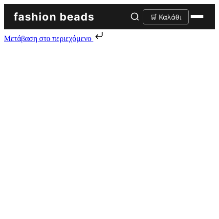
fashion beads
🛒 Καλάθι
Μετάβαση στο περιεχόμενο
Skip to content
Δερμάτινη τσάντα HOBO Ελληνικής Κατασκευής
σε Μπρονζέ Χρυσό χρώμα Σταμπωτό
29.00
€
1 σε απόθεμα
Δερμάτινη τσάντα HOBO Ελληνικής Κατασκευής σε Μπρονζέ
Χρυσό χρώμα Σταμπωτό ποσότητα
Προσθήκη στο καλάθι