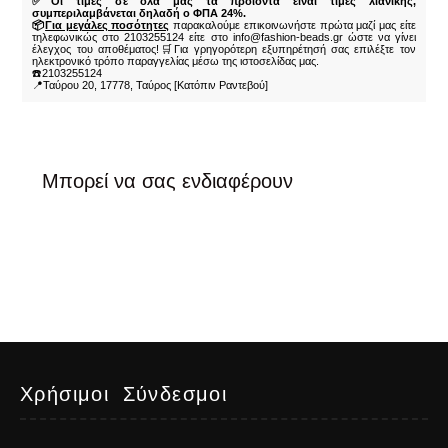
✅Οι τιμές σε όλα μας τα προϊόντα είναι τιμές λιανικής,
συμπεριλαμβάνεται δηλαδή ο ΦΠΑ 24%.
📦
Για μεγάλες ποσότητες
παρακαλούμε επικοινωνήστε πρώτα μαζί μας είτε
τηλεφωνικώς στο 2103255124 είτε στο info@fashion-beads.gr ώστε να γίνει
έλεγχος του αποθέματος!🛒Για γρηγορότερη εξυπηρέτησή σας επιλέξτε τον
ηλεκτρονικό τρόπο παραγγελίας μέσω της ιστοσελίδας μας.
☎️2103255124
📍Ταύρου 20, 17778, Ταύρος [Κατόπιν Ραντεβού]
Μπορεί να σας ενδιαφέρουν
Χρήσιμοι Σύνδεσμοι