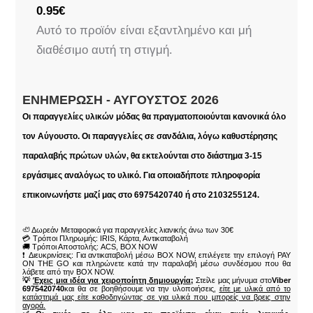
0.95
€
Αυτό το προϊόν είναι εξαντλημένο και μή
διαθέσιμο αυτή τη στιγμή.
ΕΝΗΜΈΡΩΣΗ - ΑΎΓΟΥΣΤΟΣ 2026
Οι παραγγελίες υλικών μόδας θα πραγματοποιούνται κανονικά όλο
τον Αύγουστο. Οι παραγγελίες σε σανδάλια, λόγω καθυστέρησης
παραλαβής πρώτων υλών, θα εκτελούνται στο διάστημα 3-15
εργάσιμες αναλόγως το υλικό. Για οποιαδήποτε πληροφορία
επικοινωνήστε μαζί μας στο 6975420740 ή στο 2103255124.
🦥 Δωρεάν Μεταφορικά για παραγγελίες λιανικής άνω των 30€
💳 Τρόποι Πληρωμής: IRIS, Κάρτα, Αντικαταβολή
🚚 Τρόποι Αποστολής: ACS, BOX NOW
❗ Διευκρινίσεις: Για αντικαταβολή μέσω BOX NOW, επιλέγετε την επιλογή PAY
ON THE GO και πληρώνετε κατά την παραλαβή μέσω συνδέσμου που θα
λάβετε από την BOX NOW.
💡
Έχεις μια ιδέα για χειροποίητη δημιουργία;
Στείλε μας μήνυμα στο
Viber
6975420740
και θα σε βοηθήσουμε να την υλοποιήσεις,
είτε με υλικά από το
κατάστημά μας είτε καθοδηγώντας σε για υλικά που μπορείς να βρεις στην
αγορά.