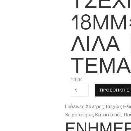
18MM
ΛΙΛΆ |
ΤΕΜΆ
1.92
€
ΠΡΟΣΘΉΚΗ Σ
Γυάλινες Χάντρες Τσεχίας Ελι
Χειροποίητες Κατασκευές. Ποσ
ΕΝΗΜΈΡ