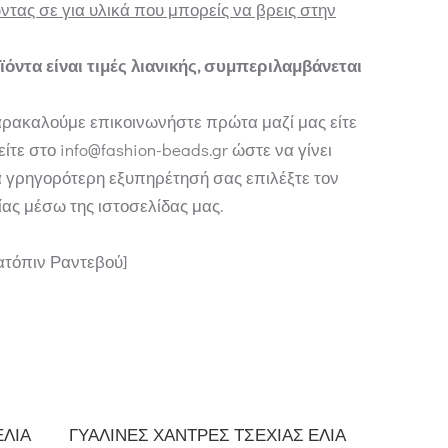
τας σε για υλικά που μπορείς να βρεις στην
ϊόντα είναι τιμές λιανικής, συμπεριλαμβάνεται
ρακαλούμε επικοινωνήστε πρώτα μαζί μας είτε
ίτε στο info@fashion-beads.gr ώστε να γίνει
α γρηγορότερη εξυπηρέτησή σας επιλέξτε τον
ας μέσω της ιστοσελίδας μας.
Κατόπιν Ραντεβού]
ΕΛΙΆ
ΓΥΆΛΙΝΕΣ ΧΆΝΤΡΕΣ ΤΣΕΧΊΑΣ ΕΛΙΆ