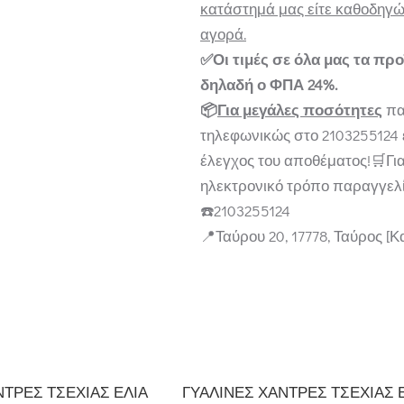
κατάστημά μας είτε καθοδηγών
αγορά.
✅Οι τιμές σε όλα μας τα προ
δηλαδή ο ΦΠΑ 24%.
📦
Για μεγάλες ποσότητες
πα
τηλεφωνικώς στο 2103255124 ε
έλεγχος του αποθέματος!🛒Γι
ηλεκτρονικό τρόπο παραγγελί
☎️2103255124
📍Ταύρου 20, 17778, Ταύρος [
ΝΤΡΕΣ ΤΣΕΧΊΑΣ ΕΛΙΆ
ΓΥΆΛΙΝΕΣ ΧΆΝΤΡΕΣ ΤΣΕΧΊΑΣ 