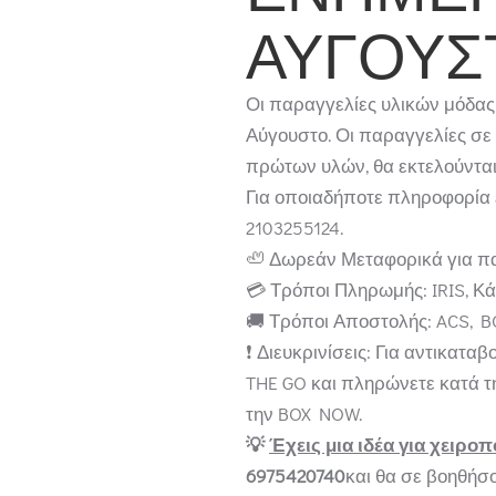
ΑΎΓΟΥΣ
Οι παραγγελίες υλικών μόδας
Αύγουστο. Οι παραγγελίες σ
πρώτων υλών, θα εκτελούνται
Για οποιαδήποτε πληροφορία 
2103255124.
🦥 Δωρεάν Μεταφορικά για πα
💳 Τρόποι Πληρωμής: IRIS, Κ
🚚 Τρόποι Αποστολής: ACS, 
❗ Διευκρινίσεις: Για αντικατ
THE GO και πληρώνετε κατά 
την BOX NOW.
💡
Έχεις μια ιδέα για χειροπ
6975420740
και θα σε βοηθήσ