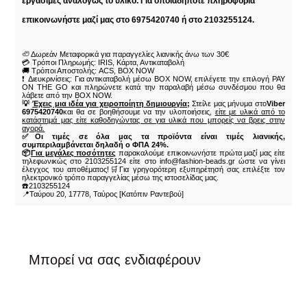
εργάσιμες αναλόγως το υλικό. Για οποιαδήποτε πληροφορία
επικοινωνήστε μαζί μας στο 6975420740 ή στο 2103255124.
🦥 Δωρεάν Μεταφορικά για παραγγελίες λιανικής άνω των 30€
💳 Τρόποι Πληρωμής: IRIS, Κάρτα, Αντικαταβολή
🚚 Τρόποι Αποστολής: ACS, BOX NOW
❗ Διευκρινίσεις: Για αντικαταβολή μέσω BOX NOW, επιλέγετε την επιλογή PAY
ON THE GO και πληρώνετε κατά την παραλαβή μέσω συνδέσμου που θα
λάβετε από την BOX NOW.
💡
Έχεις μια ιδέα για χειροποίητη δημιουργία;
Στείλε μας μήνυμα στο
Viber
6975420740
και θα σε βοηθήσουμε να την υλοποιήσεις,
είτε με υλικά από το
κατάστημά μας είτε καθοδηγώντας σε για υλικά που μπορείς να βρεις στην
αγορά.
✅Οι τιμές σε όλα μας τα προϊόντα είναι τιμές λιανικής,
συμπεριλαμβάνεται δηλαδή ο ΦΠΑ 24%.
📦
Για μεγάλες ποσότητες
παρακαλούμε επικοινωνήστε πρώτα μαζί μας είτε
τηλεφωνικώς στο 2103255124 είτε στο info@fashion-beads.gr ώστε να γίνει
έλεγχος του αποθέματος!🛒Για γρηγορότερη εξυπηρέτησή σας επιλέξτε τον
ηλεκτρονικό τρόπο παραγγελίας μέσω της ιστοσελίδας μας.
☎️2103255124
📍Ταύρου 20, 17778, Ταύρος [Κατόπιν Ραντεβού]
Μπορεί να σας ενδιαφέρουν