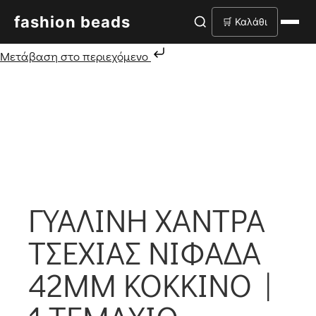
fashion beads
🛒 Καλάθι
Μετάβαση στο περιεχόμενο
ΓΥΆΛΙΝΗ ΧΆΝΤΡΑ
ΤΣΕΧΊΑΣ ΝΙΦΆΔΑ
42MM ΚΌΚΚΙΝΟ |