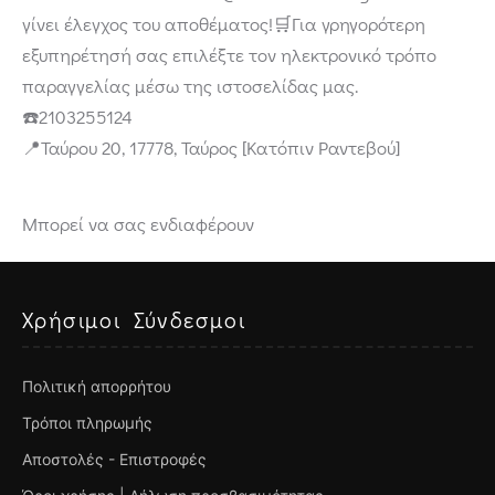
γίνει έλεγχος του αποθέματος!🛒Για γρηγορότερη
εξυπηρέτησή σας επιλέξτε τον ηλεκτρονικό τρόπο
παραγγελίας μέσω της ιστοσελίδας μας.
☎️2103255124
📍Ταύρου 20, 17778, Ταύρος [Κατόπιν Ραντεβού]
Μπορεί να σας ενδιαφέρουν
Χρήσιμοι Σύνδεσμοι
Πολιτική απορρήτου
Τρόποι πληρωμής
Αποστολές - Επιστροφές