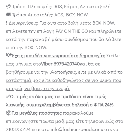
💳 Τρόποι Πληρωμής: IRIS, Κάρτα, Αντικαταβολή
🚚 Τρόποι Αποστολής: ACS, BOX NOW
❗ Διευκρινίσεις: Για αντικαταβολή μέσω BOX NOW,
επιλέγετε την επιλογή PAY ON THE GO και πληρώνετε
κατά την παραλαβή μέσω συνδέσμου που θα λάβετε
από την BOX NOW.
💡
Έχεις μια ιδέα για χειροποίητη δημιουργία;
Στείλε
μας μήνυμα στο
Viber 6975420740
και θα σε
βοηθήσουμε να την υλοποιήσεις,
είτε με υλικά από το
κατάστημά μας είτε καθοδηγώντας σε για υλικά που
μπορείς να βρεις στην αγορά.
✅Οι τιμές σε όλα μας τα προϊόντα είναι τιμές
λιανικής, συμπεριλαμβάνεται δηλαδή ο ΦΠΑ 24%.
📦
Για μεγάλες ποσότητες
παρακαλούμε
επικοινωνήστε πρώτα μαζί μας είτε τηλεφωνικώς στο
2103255124 είτε στο info@fashion-beads.gr ώστε να