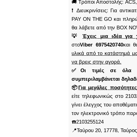
🚚 Τρόποι Αποστολής: AC
❗ Διευκρινίσεις: Για αντι
PAY ON THE GO και πληρώ
θα λάβετε από την BOX N
💡
Έχεις μια ιδέα για 
στο
Viber 6975420740
και θ
υλικά από το κατάστημά μα
να βρεις στην αγορά.
✅Οι τιμές σε όλα μα
συμπεριλαμβάνεται δηλα
📦
Για μεγάλες ποσότητες
είτε τηλεφωνικώς στο 2103
γίνει έλεγχος του αποθέμα
τον ηλεκτρονικό τρόπο παρ
☎️2103255124
📍Ταύρου 20, 17778, Ταύρος