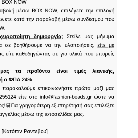
S, BOX NOW
καταβολή μέσω BOX NOW, επιλέγετε την επιλογή
νετε κατά την παραλαβή μέσω συνδέσμου που
OW.
χειροποίητη δημιουργία;
Στείλε μας μήνυμα
α σε βοηθήσουμε να την υλοποιήσεις,
είτε με
ς είτε καθοδηγώντας σε για υλικά που μπορείς
ς τα προϊόντα είναι τιμές λιανικής,
δή ο ΦΠΑ 24%.
παρακαλούμε επικοινωνήστε πρώτα μαζί μας
255124 είτε στο info@fashion-beads.gr ώστε να
τος!🛒Για γρηγορότερη εξυπηρέτησή σας επιλέξτε
αγγελίας μέσω της ιστοσελίδας μας.
 [Κατόπιν Ραντεβού]