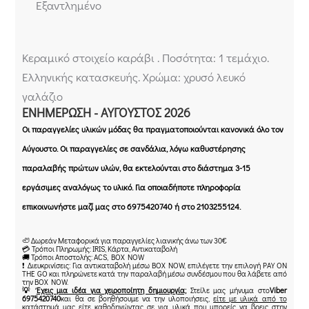
Εξαντλημένο
Κεραμικό στοιχείο καράβι . Ποσότητα: 1 τεμάχιο.
Ελληνικής κατασκευής. Χρώμα: χρυσό λευκό
γαλάζιο
ΕΝΗΜΈΡΩΣΗ - ΑΎΓΟΥΣΤΟΣ 2026
Οι παραγγελίες υλικών μόδας θα πραγματοποιούνται κανονικά όλο τον
Αύγουστο. Οι παραγγελίες σε σανδάλια, λόγω καθυστέρησης
παραλαβής πρώτων υλών, θα εκτελούνται στο διάστημα 3-15
εργάσιμες αναλόγως το υλικό. Για οποιαδήποτε πληροφορία
επικοινωνήστε μαζί μας στο 6975420740 ή στο 2103255124.
🦥 Δωρεάν Μεταφορικά για παραγγελίες λιανικής άνω των 30€
💳 Τρόποι Πληρωμής: IRIS, Κάρτα, Αντικαταβολή
🚚 Τρόποι Αποστολής: ACS, BOX NOW
❗ Διευκρινίσεις: Για αντικαταβολή μέσω BOX NOW, επιλέγετε την επιλογή PAY ON
THE GO και πληρώνετε κατά την παραλαβή μέσω συνδέσμου που θα λάβετε από
την BOX NOW.
💡
Έχεις μια ιδέα για χειροποίητη δημιουργία;
Στείλε μας μήνυμα στο
Viber
6975420740
και θα σε βοηθήσουμε να την υλοποιήσεις,
είτε με υλικά από το
κατάστημά μας είτε καθοδηγώντας σε για υλικά που μπορείς να βρεις στην