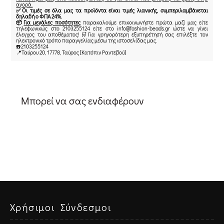
αγορά.
✅Οι τιμές σε όλα μας τα προϊόντα είναι τιμές λιανικής, συμπεριλαμβάνεται
δηλαδή ο ΦΠΑ 24%.
📦
Για μεγάλες ποσότητες
παρακαλούμε επικοινωνήστε πρώτα μαζί μας είτε
τηλεφωνικώς στο 2103255124 είτε στο info@fashion-beads.gr ώστε να γίνει
έλεγχος του αποθέματος!🛒Για γρηγορότερη εξυπηρέτησή σας επιλέξτε τον
ηλεκτρονικό τρόπο παραγγελίας μέσω της ιστοσελίδας μας.
☎️2103255124
📍Ταύρου 20, 17778, Ταύρος [Κατόπιν Ραντεβού]
Μπορεί να σας ενδιαφέρουν
Χρήσιμοι Σύνδεσμοι