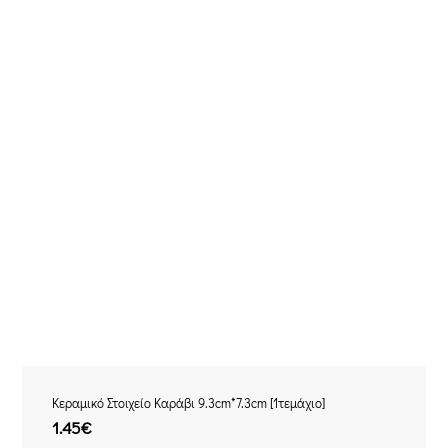
Κεραμικό Στοιχείο Καράβι 9.3cm*7.3cm [1τεμάχιο]
1.45
€