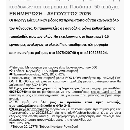
κορδονιών και κοσμήματα. Ποσότητα: 50 τεμάχια.
ΕΝΗΜΈΡΩΣΗ - ΑΎΓΟΥΣΤΟΣ 2026
Οι παραγγελίες υλικών μόδας θα πραγματοποιούνται κανονικά όλο
τον Αύγουστο. Οι παραγγελίες σε σανδάλια, λόγω καθυστέρησης
παραλαβής πρώτων υλών, θα εκτελούνται στο διάστημα 3-15
εργάσιμες αναλόγως το υλικό. Για οποιαδήποτε πληροφορία
επικοινωνήστε μαζί μας στο 6975420740 ή στο 2103255124.
🦥 Δωρεάν Μεταφορικά για παραγγελίες λιανικής άνω των 30€
💳 Τρόποι Πληρωμής: IRIS, Κάρτα, Αντικαταβολή
🚚 Τρόποι Αποστολής: ACS, BOX NOW
❗ Διευκρινίσεις: Για αντικαταβολή μέσω BOX NOW, επιλέγετε την επιλογή PAY
ON THE GO και πληρώνετε κατά την παραλαβή μέσω συνδέσμου που θα
λάβετε από την BOX NOW.
💡
Έχεις μια ιδέα για χειροποίητη δημιουργία;
Στείλε μας μήνυμα στο
Viber
6975420740
και θα σε βοηθήσουμε να την υλοποιήσεις,
είτε με υλικά από το
κατάστημά μας είτε καθοδηγώντας σε για υλικά που μπορείς να βρεις στην
αγορά.
✅Οι τιμές σε όλα μας τα προϊόντα είναι τιμές λιανικής,
συμπεριλαμβάνεται δηλαδή ο ΦΠΑ 24%.
📦
Για μεγάλες ποσότητες
παρακαλούμε επικοινωνήστε πρώτα μαζί μας είτε
τηλεφωνικώς στο 2103255124 είτε στο info@fashion-beads.gr ώστε να γίνει
έλεγχος του αποθέματος!🛒Για γρηγορότερη εξυπηρέτησή σας επιλέξτε τον
ηλεκτρονικό τρόπο παραγγελίας μέσω της ιστοσελίδας μας.
☎️2103255124
📍Ταύρου 20, 17778, Ταύρος [Κατόπιν Ραντεβού]