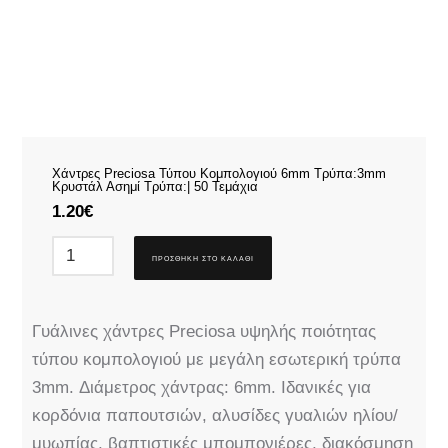
Χάντρες Preciosa Τύπου Κομπολογιού 6mm Τρύπα:3mm
Κρυστάλ Ασημί Τρύπα:| 50 Τεμάχια
1.20
€
ΠΡΟΣΘΉΚΗ ΣΤΟ ΚΑΛΆΘΙ
Γυάλινες χάντρες Preciosa υψηλής ποιότητας
τύπου κομπολογιού με μεγάλη εσωτερική τρύπα
3mm. Διάμετρος χάντρας: 6mm. Ιδανικές για
κορδόνια παπουτσιών, αλυσίδες γυαλιών ηλίου/
μυωπίας, βαπτιστικές μπομπονιέρες, διακόσμηση