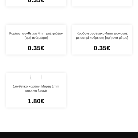
Κορδόνι συνθετικό 4mm ροζ ιριδίζον
Κορδόνι συνθετικό 4mm τυρκουάζ
[τιμή ανά μέτρο]
με ασημί καθρέπτη [τιμή ανά μέτρο]
0.35
€
0.35
€
Συνθετικό κορδόνι Μάρτη 1mm
κόκκινο λευκό
1.80
€