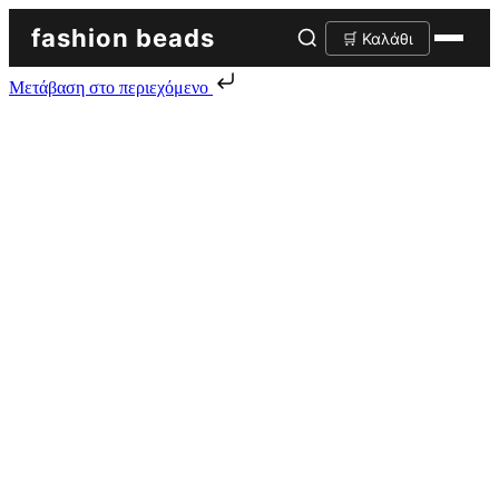
fashion beads
🛒 Καλάθι
Μετάβαση στο περιεχόμενο
Skip to content
Αρχική σελίδα
/
Δερμάτινα υλικά-Φύλλα συνθετικά
/ Δερμάτινα
φύλλα
Δερμάτινα φύλλα
Προβολή όλων των 13 αποτελεσμάτων